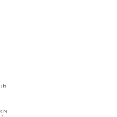
isis
aire
 2