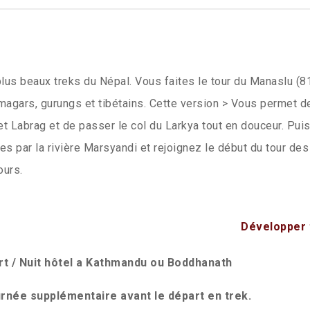
 plus beaux treks du Népal. Vous faites le tour du Manaslu (
magars, gurungs et tibétains. Cette version > Vous permet d
et Labrag et de passer le col du Larkya tout en douceur. Pui
 par la rivière Marsyandi et rejoignez le début du tour des
ours.
Développer 
rt / Nuit hôtel a Kathmandu ou Boddhanath
urnée supplémentaire avant le départ en
trek.