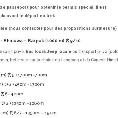
otre passeport pour obtenir le permis spécial,
il est
du avant le départ en trek
allée (nous contacter pour des propositions surmesure)
 - Bhaluwa – Barpak (1000 m) ⏰9/10
ansport privé.
Bus local/Jeep locale
ou transport privé (sel
min, belle vue sur la chaîne du Langtang et du Ganesh Himal
00 m) ⏰5 +1700m -700m
0 m) ⏰6 +450m -1300m
m) ⏰6 +400m
m) ⏰6 +1230m –1060m
40 m) ⏰6/7 +1350m – 490m