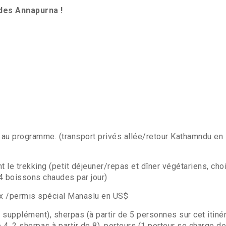
 des Annapurna !
 au programme. (transport privés allée/retour Kathamndu en
t le trekking (petit déjeuner/repas et dîner végétariens, cho
4 boissons chaudes par jour)
ux /permis spécial Manaslu en US$
upplément), sherpas (à partir de 5 personnes sur cet itinér
 4. 2 sherpas à partir de 8), porteurs (1 porteur se charge de