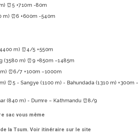
 m) ⏰5 +710m -80m
90 m) ⏰6 +600m -540m
(4400 m) ⏰4/5 +550m
ng (3580 m) ⏰9 +850m –1485m
0 m) ⏰6/7 +100m –1000m
0m) ⏰5 - Sangye (1100 m) - Bahundada (1310 m) +300m 
har (840 m) - Dumre – Kathmandu ⏰8/9
tre sac vous même
de la Tsum. Voir itinéraire sur le site